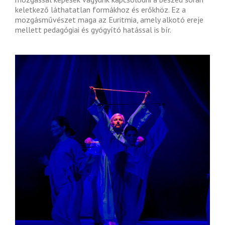
keletkező láthatatlan formákhoz és erőkhöz. Ez a
mozgásművészet maga az Euritmia, amely alkotó ereje
mellett pedagógiai és gyógyító hatással is bír.