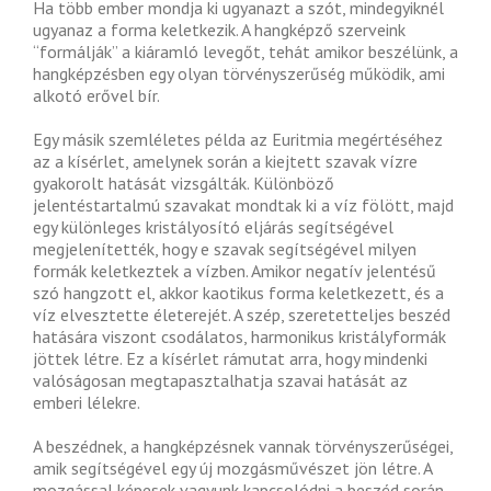
Ha több ember mondja ki ugyanazt a szót, mindegyiknél
ugyanaz a forma keletkezik. A hangképző szerveink
“formálják” a kiáramló levegőt, tehát amikor beszélünk, a
hangképzésben egy olyan törvényszerűség működik, ami
alkotó erővel bír.
Egy másik szemléletes példa az Euritmia megértéséhez
az a kísérlet, amelynek során a kiejtett szavak vízre
gyakorolt hatását vizsgálták. Különböző
jelentéstartalmú szavakat mondtak ki a víz fölött, majd
egy különleges kristályosító eljárás segítségével
megjelenítették, hogy e szavak segítségével milyen
formák keletkeztek a vízben. Amikor negatív jelentésű
szó hangzott el, akkor kaotikus forma keletkezett, és a
víz elvesztette életerejét. A szép, szeretetteljes beszéd
hatására viszont csodálatos, harmonikus kristályformák
jöttek létre. Ez a kísérlet rámutat arra, hogy mindenki
valóságosan megtapasztalhatja szavai hatását az
emberi lélekre.
A beszédnek, a hangképzésnek vannak törvényszerűségei,
amik segítségével egy új mozgásművészet jön létre. A
mozgással képesek vagyunk kapcsolódni a beszéd során