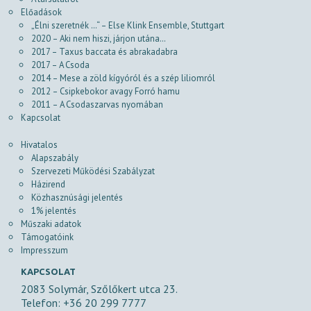
Előadások
„Élni szeretnék …“ – Else Klink Ensemble, Stuttgart
2020 – Aki nem hiszi, járjon utána…
2017 – Taxus baccata és abrakadabra
2017 – A Csoda
2014 – Mese a zöld kígyóról és a szép liliomról
2012 – Csipkebokor avagy Forró hamu
2011 – A Csodaszarvas nyomában
Kapcsolat
Hivatalos
Alapszabály
Szervezeti Működési Szabályzat
Házirend
Közhasznúsági jelentés
1% jelentés
Műszaki adatok
Támogatóink
Impresszum
KAPCSOLAT
2083 Solymár, Szőlőkert utca 23.
Telefon: +36 20 299 7777